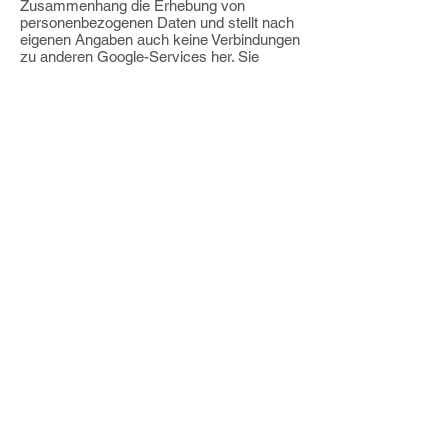
Zusammenhang die Erhebung von
personenbezogenen Daten und stellt nach
eigenen Angaben auch keine Verbindungen
zu anderen Google-Services her. Sie
können die Remarketing-Funktion von
Google unterbinden, indem Sie
entsprechende Einstellungen
unter
http://www.google.com/settings/ads
durchführen. Weiterhin lässt sich der
Einsatz von Cookies
über
http://www.networkadvertising.org/ma
naging/opt_out.asp
oder durch geänderte
Einstellungen in Ihrem Browser
deaktivieren. Nutzen Sie gegebenenfalls
dessen Hilfe-Funktion. Näheres zum
Google Remarketing und der allgemeinen
Datenschutzerklärung von Google
erfahren Sie
unter:
http://www.google.com/privacy/ads/.
Google Maps Plugin
Wir setzen auf unserer Webseite ein Plugin
des Internetdienstes Google Maps ein.
Betreiber von Google Maps ist Google
Inc., ansässig in den USA, CA 94043,
1600 Amphitheatre Parkway, Mountain
View. Indem Sie Google Maps auf unserer